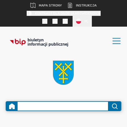
MAPA STRONY
INSTRUKCJA
KONTRAST DLA OSÓB SŁABOWIDZĄCYCH
PL
biuletyn
informacji publicznej