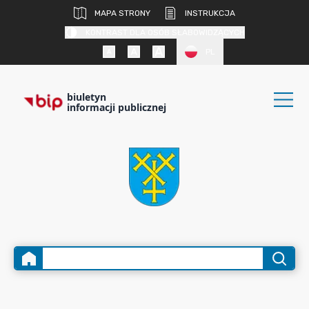
MAPA STRONY
INSTRUKCJA
KONTRAST DLA OSÓB SŁABOWIDZĄCYCH
PL
biuletyn
informacji publicznej