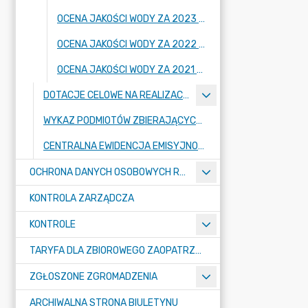
OCENA JAKOŚCI WODY ZA 2023 ROK
OCENA JAKOŚCI WODY ZA 2022 ROK
OCENA JAKOŚCI WODY ZA 2021 ROK
DOTACJE CELOWE NA REALIZACJĘ ZADAŃ PUBLICZNYCH Z ZAKRESU RATOWNICTWA WODNEGO
WYKAZ PODMIOTÓW ZBIERAJĄCYCH ODPADY POWSTAŁE Z GOSPODARSTW ROLNYCH
CENTRALNA EWIDENCJA EMISYJNOŚCI BUDYNKÓW (CEEB)
OCHRONA DANYCH OSOBOWYCH RODO
KONTROLA ZARZĄDCZA
KONTROLE
TARYFA DLA ZBIOROWEGO ZAOPATRZENIA W WODĘ I ZBIOROWEGO ODPROWADZANIA ŚCIEKÓW
ZGŁOSZONE ZGROMADZENIA
ARCHIWALNA STRONA BIULETYNU