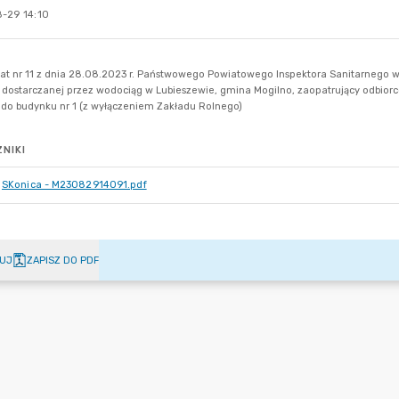
-29 14:10
NIKI
SKonica - M23082914091.pdf
UJ
ZAPISZ DO PDF