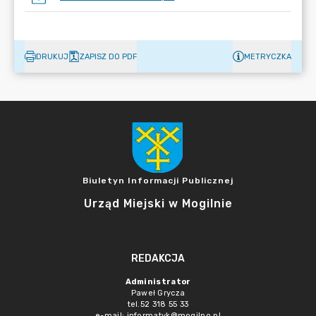
DRUKUJ
ZAPISZ DO PDF
METRYCZKA
Biuletyn Informacji Publicznej
Urząd Miejski w Mogilnie
REDAKCJA
Administrator
Paweł Grycza
tel.52 318 55 33
e-mail: informatyk@mogilno.pl