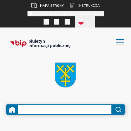
MAPA STRONY
INSTRUKCJA
KONTRAST DLA OSÓB SŁABOWIDZĄCYCH
PL
biuletyn
informacji publicznej