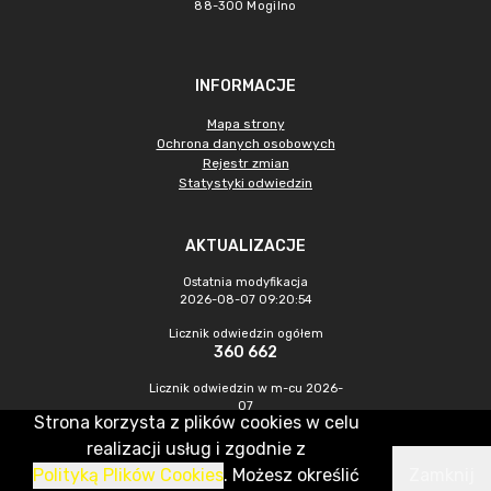
88-300 Mogilno
INFORMACJE
Mapa strony
Ochrona danych osobowych
Rejestr zmian
Statystyki odwiedzin
AKTUALIZACJE
Ostatnia modyfikacja
2026-08-07 09:20:54
Licznik odwiedzin ogółem
360 662
Licznik odwiedzin w m-cu 2026-
07
Strona korzysta z plików cookies w celu
1 307
realizacji usług i zgodnie z
Polityką Plików Cookies
. Możesz określić
Zamknij
CMS & Hosting: Nefeni Sp. z o.o.