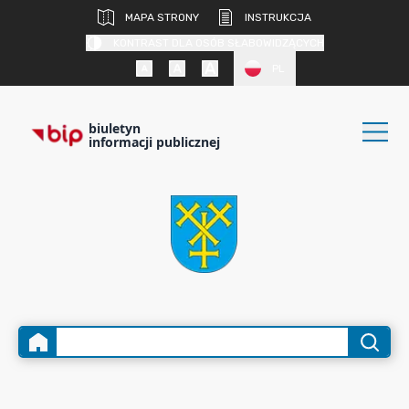
MAPA STRONY
INSTRUKCJA
KONTRAST DLA OSÓB SŁABOWIDZĄCYCH
PL
biuletyn
informacji publicznej