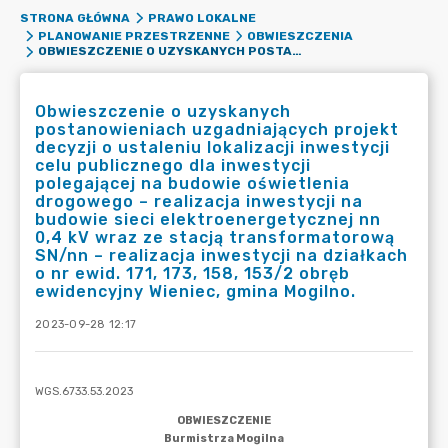
STRONA GŁÓWNA
PRAWO LOKALNE
PLANOWANIE PRZESTRZENNE
OBWIESZCZENIA
OBWIESZCZENIE O UZYSKANYCH POSTANOWIENIACH UZGADNIAJĄCYCH PROJEKT DECYZJI O USTALENIU LOKALIZACJI INWESTYCJI CELU PUBLICZNEGO DLA INWESTYCJI POLEGAJĄCEJ NA BUDOWIE OŚWIETLENIA DROGOWEGO – REALIZACJA INWESTYCJI NA BUDOWIE SIECI ELEKTROENERGETYCZNEJ NN 0,4 KV WRAZ ZE STACJĄ TRANSFORMATOROWĄ SN/NN – REALIZACJA INWESTYCJI NA DZIAŁKACH O NR EWID. 171, 173, 158, 153/2 OBRĘB EWIDENCYJNY WIENIEC, GMINA MOGILNO.
Obwieszczenie o uzyskanych
postanowieniach uzgadniających projekt
decyzji o ustaleniu lokalizacji inwestycji
celu publicznego dla inwestycji
polegającej na budowie oświetlenia
drogowego – realizacja inwestycji na
budowie sieci elektroenergetycznej nn
0,4 kV wraz ze stacją transformatorową
SN/nn – realizacja inwestycji na działkach
o nr ewid. 171, 173, 158, 153/2 obręb
ewidencyjny Wieniec, gmina Mogilno.
2023-09-28 12:17