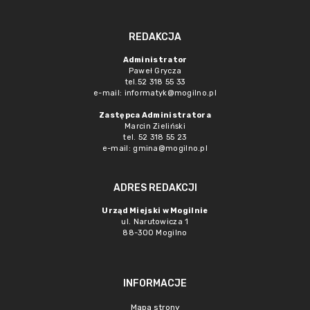
REDAKCJA
Administrator
Paweł Grycza
tel.52 318 55 33
e-mail: informatyk@mogilno.pl
Zastępca Administratora
Marcin Zieliński
tel. 52 318 55 23
e-mail: gmina@mogilno.pl
ADRES REDAKCJI
Urząd Miejski w Mogilnie
ul. Narutowicza 1
88-300 Mogilno
INFORMACJE
Mapa strony