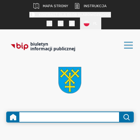
MAPA STRONY
INSTRUKCJA
KONTRAST DLA OSÓB SŁABOWIDZĄCYCH
PL
biuletyn
informacji publicznej