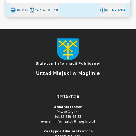
DRUKUJ
ZAPISZ DO PDF
METRYCZKA
Biuletyn Informacji Publicznej
Urząd Miejski w Mogilnie
REDAKCJA
Administrator
Paweł Grycza
tel.52 318 55 33
e-mail: informatyk@mogilno.pl
Zastępca Administratora