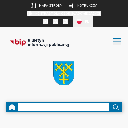
MAPA STRONY
INSTRUKCJA
KONTRAST DLA OSÓB SŁABOWIDZĄCYCH
PL
biuletyn
informacji publicznej