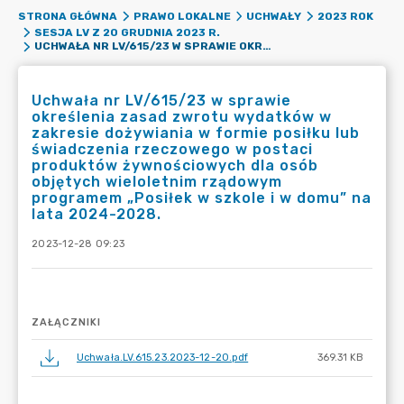
STRONA GŁÓWNA
PRAWO LOKALNE
UCHWAŁY
2023 ROK
SESJA LV Z 20 GRUDNIA 2023 R.
UCHWAŁA NR LV/615/23 W SPRAWIE OKREŚLENIA ZASAD ZWROTU WYDATKÓW W ZAKRESIE DOŻYWIANIA W FORMIE POSIŁKU LUB ŚWIADCZENIA RZECZOWEGO W POSTACI PRODUKTÓW ŻYWNOŚCIOWYCH DLA OSÓB OBJĘTYCH WIELOLETNIM RZĄDOWYM PROGRAMEM „POSIŁEK W SZKOLE I W DOMU” NA LATA 2024-2028.
Uchwała nr LV/615/23 w sprawie
określenia zasad zwrotu wydatków w
zakresie dożywiania w formie posiłku lub
świadczenia rzeczowego w postaci
produktów żywnościowych dla osób
objętych wieloletnim rządowym
programem „Posiłek w szkole i w domu” na
lata 2024-2028.
2023-12-28 09:23
ZAŁĄCZNIKI
Uchwała.LV.615.23.2023-12-20.pdf
369.31 KB