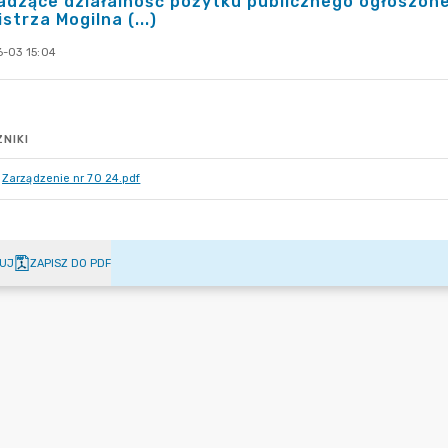
adzące działalność pożytku publicznego ogłoszon
strza Mogilna (...)
-03 15:04
NIKI
Zarządzenie nr 70 24.pdf
UJ
ZAPISZ DO PDF