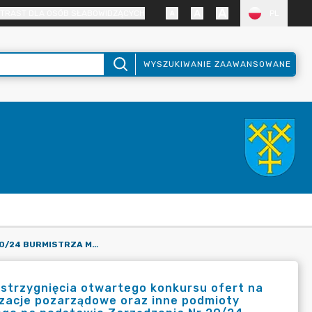
TRAST DLA OSÓB SŁABOWIDZĄCYCH
PL
WYSZUKIWANIE ZAAWANSOWANE
ZARZĄDZENIE NR 70/24 BURMISTRZA MOGILNA W SPRAWIE ROZSTRZYGNIĘCIA OTWARTEGO KONKURSU OFERT NA WYKONANIE ZADAŃ PUBLICZNYCH W 2024 ROKU PRZEZ ORGANIZACJE POZARZĄDOWE ORAZ INNE PODMIOTY PROWADZĄCE DZIAŁALNOŚĆ POŻYTKU PUBLICZNEGO OGŁOSZONEGO NA PODSTAWIE ZARZĄDZENIA NR 29/24 BURMISTRZA MOGILNA (...)
zstrzygnięcia otwartego konkursu ofert na
izacje pozarządowe oraz inne podmioty