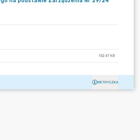
ego na podstawie Zarządzenia Nr 29/24
132.47 KB
METRYCZKA