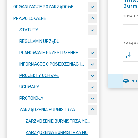
prow
Burmi
ORGANIZACJE POZARZĄDOWE
2024-06
PRAWO LOKALNE
STATUTY
REGULAMIN URZĘDU
ZAŁĄCZ
PLANOWANIE PRZESTRZENNE
INFORMACJE O POSIEDZENIACH KOMISJI
PROJEKTY UCHWAŁ
DRUK
UCHWAŁY
PROTOKOŁY
ZARZĄDZENIA BURMISTRZA
ZARZĄDZENIE BURMISTRZA MOGILNA 2026
ZARZĄDZENIA BURMISTRZA MOGILNA 2025