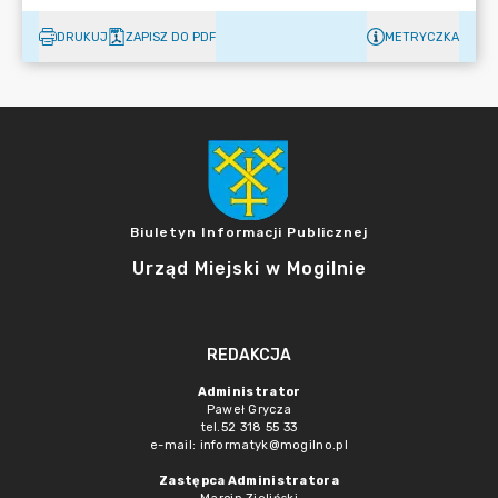
DRUKUJ
ZAPISZ DO PDF
METRYCZKA
Biuletyn Informacji Publicznej
Urząd Miejski w Mogilnie
REDAKCJA
Administrator
Paweł Grycza
tel.52 318 55 33
e-mail: informatyk@mogilno.pl
Zastępca Administratora