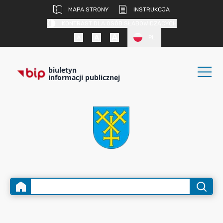
MAPA STRONY
INSTRUKCJA
KONTRAST DLA OSÓB SŁABOWIDZĄCYCH
PL
biuletyn
informacji publicznej