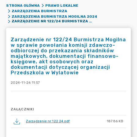
STRONA GŁÓWNA
PRAWO LOKALNE
ZARZĄDZENIA BURMISTRZA
ZARZĄDZENIA BURMISTRZA MOGILNA 2024
ZARZĄDZENIE NR 122/24 BURMISTRZA MOGILNA W SPRAWIE POWOŁANIA KOMISJI ZDAWCZO-ODBIORCZEJ DO PRZEKAZANIA SKŁADNIKÓW MAJĄTKOWYCH, DOKUMENTACJI FINANSOWO-KSIĘGOWE, AKT OSOBOWYCH ORAZ DOKUMENTACJI DOTYCZĄCEJ ORGANIZACJI PRZEDSZKOLA W WYLATOWIE
Zarządzenie nr 122/24 Burmistrza Mogilna
w sprawie powołania komisji zdawczo-
odbiorczej do przekazania składników
majątkowych, dokumentacji finansowo-
księgowe, akt osobowych oraz
dokumentacji dotyczącej organizacji
Przedszkola w Wylatowie
2024-11-26 11:57
ZAŁĄCZNIKI
Zarządzenie nr 122 24.pdf
187.86 KB