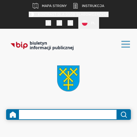
MAPA STRONY
INSTRUKCJA
KONTRAST DLA OSÓB SŁABOWIDZĄCYCH
PL
biuletyn
informacji publicznej