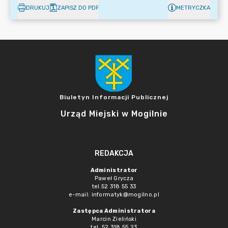
DRUKUJ
ZAPISZ DO PDF
METRYCZKA
Biuletyn Informacji Publicznej
Urząd Miejski w Mogilnie
REDAKCJA
Administrator
Paweł Grycza
tel.52 318 55 33
e-mail: informatyk@mogilno.pl
Zastępca Administratora
Marcin Zieliński
tel. 52 318 55 23