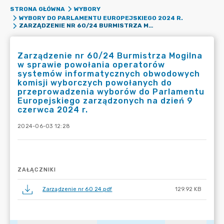
STRONA GŁÓWNA
WYBORY
WYBORY DO PARLAMENTU EUROPEJSKIEGO 2024 R.
ZARZĄDZENIE NR 60/24 BURMISTRZA MOGILNA W SPRAWIE POWOŁANIA OPERATORÓW SYSTEMÓW INFORMATYCZNYCH OBWODOWYCH KOMISJI WYBORCZYCH POWOŁANYCH DO PRZEPROWADZENIA WYBORÓW DO PARLAMENTU EUROPEJSKIEGO ZARZĄDZONYCH NA DZIEŃ 9 CZERWCA 2024 R.
Zarządzenie nr 60/24 Burmistrza Mogilna
w sprawie powołania operatorów
systemów informatycznych obwodowych
komisji wyborczych powołanych do
przeprowadzenia wyborów do Parlamentu
Europejskiego zarządzonych na dzień 9
czerwca 2024 r.
2024-06-03 12:28
ZAŁĄCZNIKI
Zarządzenie nr 60 24.pdf
129.92 KB