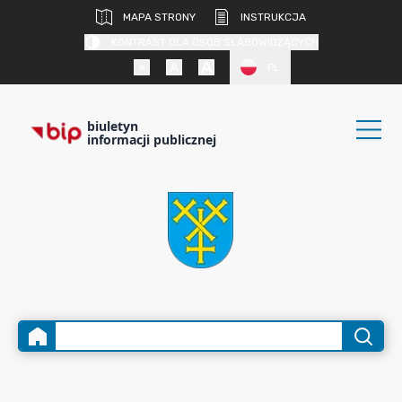
MAPA STRONY
INSTRUKCJA
KONTRAST DLA OSÓB SŁABOWIDZĄCYCH
PL
biuletyn
informacji publicznej