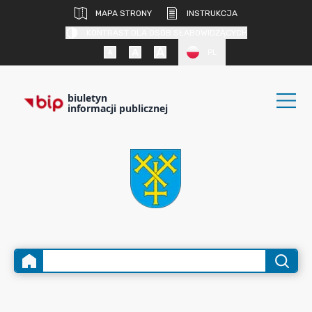
MAPA STRONY
INSTRUKCJA
KONTRAST DLA OSÓB SŁABOWIDZĄCYCH
PL
biuletyn
informacji publicznej