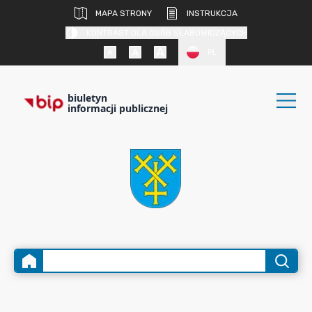
MAPA STRONY
INSTRUKCJA
KONTRAST DLA OSÓB SŁABOWIDZĄCYCH
PL
biuletyn
informacji publicznej