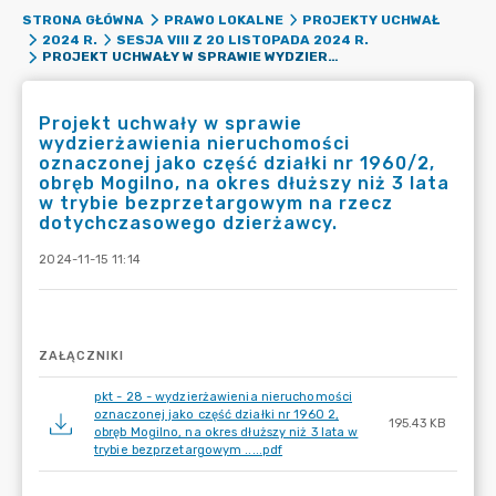
STRONA GŁÓWNA
PRAWO LOKALNE
PROJEKTY UCHWAŁ
2024 R.
SESJA VIII Z 20 LISTOPADA 2024 R.
PROJEKT UCHWAŁY W SPRAWIE WYDZIERŻAWIENIA NIERUCHOMOŚCI OZNACZONEJ JAKO CZĘŚĆ DZIAŁKI NR 1960/2, OBRĘB MOGILNO, NA OKRES DŁUŻSZY NIŻ 3 LATA W TRYBIE BEZPRZETARGOWYM NA RZECZ DOTYCHCZASOWEGO DZIERŻAWCY.
Projekt uchwały w sprawie
wydzierżawienia nieruchomości
oznaczonej jako część działki nr 1960/2,
obręb Mogilno, na okres dłuższy niż 3 lata
w trybie bezprzetargowym na rzecz
dotychczasowego dzierżawcy.
2024-11-15 11:14
ZAŁĄCZNIKI
pkt - 28 - wydzierżawienia nieruchomości
oznaczonej jako część działki nr 1960 2,
195.43 KB
obręb Mogilno, na okres dłuższy niż 3 lata w
trybie bezprzetargowym .....pdf