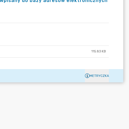
 wpisany do bazy adresów elektronicznych
115.83 KB
METRYCZKA