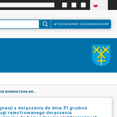
TRAST DLA OSÓB SŁABOWIDZĄCYCH
PL
WYSZUKIWANIE ZAAWANSOWANE
ZARZĄDZENIE NR 1/25 BURMISTRZA MOGILNA W SPRAWIE REZYGNACJI Z DORĘCZANIA DO DNIA 31 GRUDNIA 2025 R. KORESPONDENCJI Z WYKORZYSTANIEM PUBLICZNEJ USŁUGI REJESTROWANEGO DORĘCZENIA ELEKTRONICZNEGO NA ADRES DO DORĘCZEŃ ELEKTRONICZNYCH WPISANY DO BAZY ADRESÓW ELEKTRONICZNYCH W URZĘDZIE MIEJSKIM W MOGILNIE
nacji z doręczania do dnia 31 grudnia
ługi rejestrowanego doręczenia