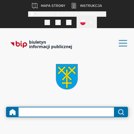
MAPA STRONY
INSTRUKCJA
KONTRAST DLA OSÓB SŁABOWIDZĄCYCH
PL
biuletyn
informacji publicznej