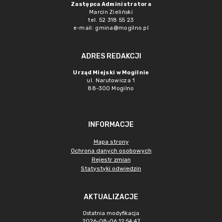
Zastępca Administratora
Marcin Zieliński
tel. 52 318 55 23
e-mail: gmina@mogilno.pl
ADRES REDAKCJI
Urząd Miejski w Mogilnie
ul. Narutowicza 1
88-300 Mogilno
INFORMACJE
Mapa strony
Ochrona danych osobowych
Rejestr zmian
Statystyki odwiedzin
AKTUALIZACJE
Ostatnia modyfikacja
2026-08-06 12:54:47