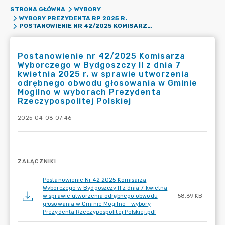
STRONA GŁÓWNA
WYBORY
WYBORY PREZYDENTA RP 2025 R.
POSTANOWIENIE NR 42/2025 KOMISARZA WYBORCZEGO W BYDGOSZCZY II Z DNIA 7 KWIETNIA 2025 R. W SPRAWIE UTWORZENIA ODRĘBNEGO OBWODU GŁOSOWANIA W GMINIE MOGILNO W WYBORACH PREZYDENTA RZECZYPOSPOLITEJ POLSKIEJ
Postanowienie nr 42/2025 Komisarza
Wyborczego w Bydgoszczy II z dnia 7
kwietnia 2025 r. w sprawie utworzenia
odrębnego obwodu głosowania w Gminie
Mogilno w wyborach Prezydenta
Rzeczypospolitej Polskiej
2025-04-08 07:46
ZAŁĄCZNIKI
Postanowienie Nr 42 2025 Komisarza
Wyborczego w Bydgoszczy II z dnia 7 kwietna
w sprawie utworzenia odrębnego obwodu
58.69 KB
głosowania w Gminie Mogilno - wybory
Prezydenta Rzeczypospolitej Polskiej.pdf