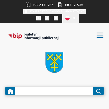
MAPA STRONY
INSTRUKCJA
KONTRAST DLA OSÓB SŁABOWIDZĄCYCH
PL
biuletyn
informacji publicznej