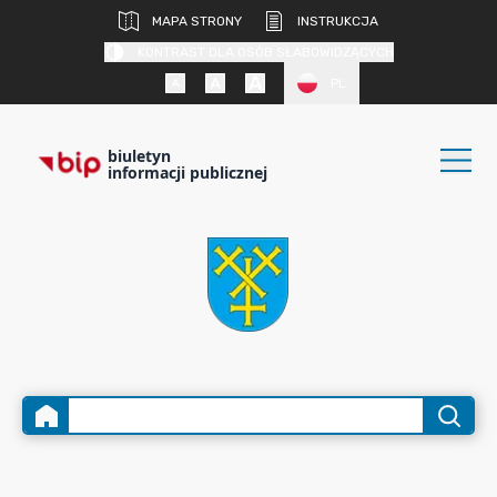
MAPA STRONY
INSTRUKCJA
KONTRAST DLA OSÓB SŁABOWIDZĄCYCH
PL
biuletyn
informacji publicznej