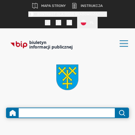
MAPA STRONY
INSTRUKCJA
KONTRAST DLA OSÓB SŁABOWIDZĄCYCH
PL
biuletyn
informacji publicznej