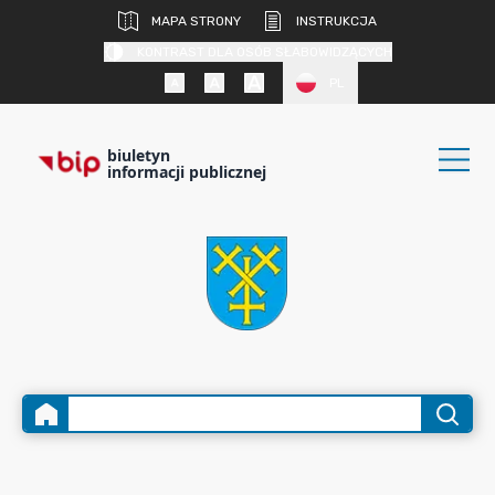
MAPA STRONY
INSTRUKCJA
KONTRAST DLA OSÓB SŁABOWIDZĄCYCH
PL
biuletyn
informacji publicznej