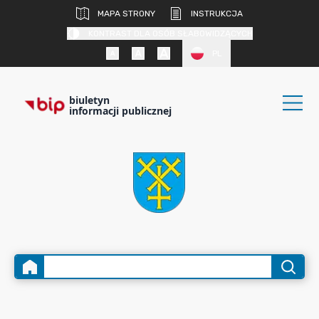
MAPA STRONY
INSTRUKCJA
KONTRAST DLA OSÓB SŁABOWIDZĄCYCH
PL
biuletyn
informacji publicznej