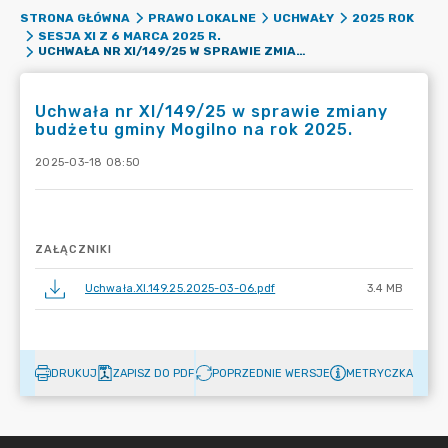
STRONA GŁÓWNA
PRAWO LOKALNE
UCHWAŁY
2025 ROK
SESJA XI Z 6 MARCA 2025 R.
UCHWAŁA NR XI/149/25 W SPRAWIE ZMIANY BUDŻETU GMINY MOGILNO NA ROK 2025.
Uchwała nr XI/149/25 w sprawie zmiany
budżetu gminy Mogilno na rok 2025.
2025-03-18 08:50
ZAŁĄCZNIKI
Uchwała.XI.149.25.2025-03-06.pdf
3.4 MB
DRUKUJ
ZAPISZ DO PDF
POPRZEDNIE WERSJE
METRYCZKA