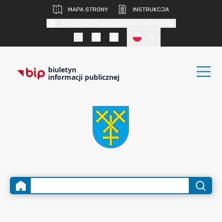
MAPA STRONY
INSTRUKCJA
KONTRAST DLA OSÓB SŁABOWIDZĄCYCH
PL
biuletyn
informacji publicznej