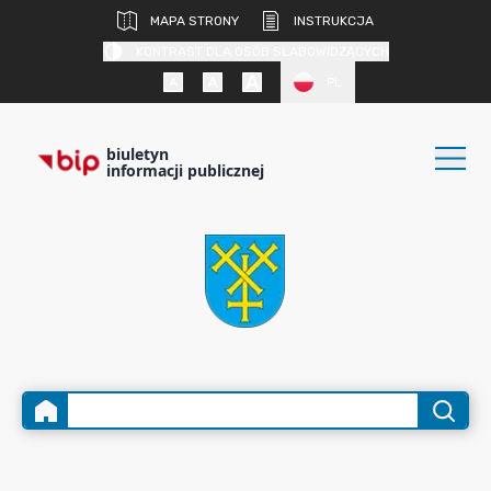
MAPA STRONY
INSTRUKCJA
KONTRAST DLA OSÓB SŁABOWIDZĄCYCH
PL
biuletyn
informacji publicznej