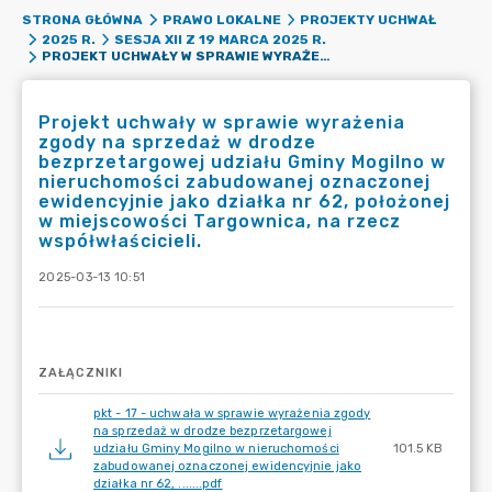
STRONA GŁÓWNA
PRAWO LOKALNE
PROJEKTY UCHWAŁ
2025 R.
SESJA XII Z 19 MARCA 2025 R.
PROJEKT UCHWAŁY W SPRAWIE WYRAŻENIA ZGODY NA SPRZEDAŻ W DRODZE BEZPRZETARGOWEJ UDZIAŁU GMINY MOGILNO W NIERUCHOMOŚCI ZABUDOWANEJ OZNACZONEJ EWIDENCYJNIE JAKO DZIAŁKA NR 62, POŁOŻONEJ W MIEJSCOWOŚCI TARGOWNICA, NA RZECZ WSPÓŁWŁAŚCICIELI.
Projekt uchwały w sprawie wyrażenia
zgody na sprzedaż w drodze
bezprzetargowej udziału Gminy Mogilno w
nieruchomości zabudowanej oznaczonej
ewidencyjnie jako działka nr 62, położonej
w miejscowości Targownica, na rzecz
współwłaścicieli.
2025-03-13 10:51
ZAŁĄCZNIKI
pkt - 17 - uchwała w sprawie wyrażenia zgody
na sprzedaż w drodze bezprzetargowej
udziału Gminy Mogilno w nieruchomości
101.5 KB
zabudowanej oznaczonej ewidencyjnie jako
działka nr 62, .......pdf