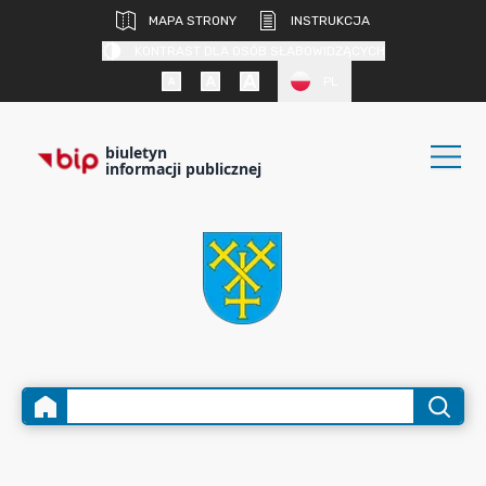
MAPA STRONY
INSTRUKCJA
KONTRAST DLA OSÓB SŁABOWIDZĄCYCH
PL
biuletyn
informacji publicznej