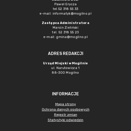
Paweł Grycza
tel.52 318 55 33
e-mail: informatyk@mogilno.pl
Zastępca Administratora
Marcin Zieliński
tel. 52 318 55 23
e-mail: gmina@mogilno.pl
ADRES REDAKCJI
Urząd Miejski w Mogilnie
ul. Narutowicza 1
88-300 Mogilno
INFORMACJE
Mapa strony
Ochrona danych osobowych
Rejestr zmian
Statystyki odwiedzin