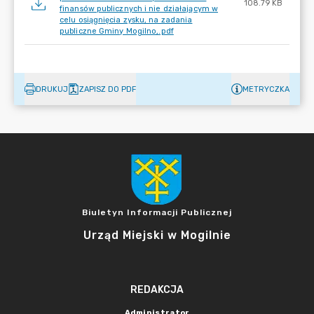
108.79 KB
finansów publicznych i nie działającym w
celu osiągnięcia zysku, na zadania
publiczne Gminy Mogilno,.pdf
DRUKUJ
ZAPISZ DO PDF
METRYCZKA
Biuletyn Informacji Publicznej
Urząd Miejski w Mogilnie
REDAKCJA
Administrator