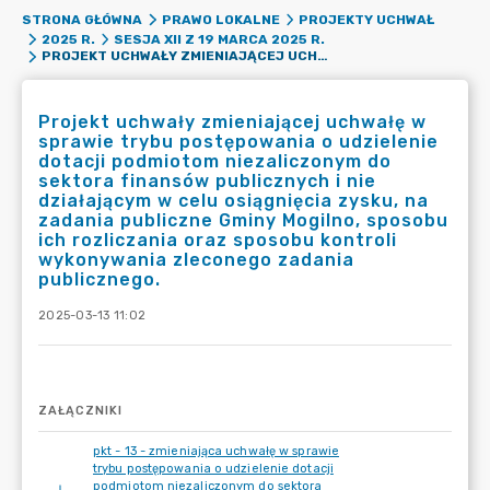
STRONA GŁÓWNA
PRAWO LOKALNE
PROJEKTY UCHWAŁ
2025 R.
SESJA XII Z 19 MARCA 2025 R.
PROJEKT UCHWAŁY ZMIENIAJĄCEJ UCHWAŁĘ W SPRAWIE TRYBU POSTĘPOWANIA O UDZIELENIE DOTACJI PODMIOTOM NIEZALICZONYM DO SEKTORA FINANSÓW PUBLICZNYCH I NIE DZIAŁAJĄCYM W CELU OSIĄGNIĘCIA ZYSKU, NA ZADANIA PUBLICZNE GMINY MOGILNO, SPOSOBU ICH ROZLICZANIA ORAZ SPOSOBU KONTROLI WYKONYWANIA ZLECONEGO ZADANIA PUBLICZNEGO.
Projekt uchwały zmieniającej uchwałę w
sprawie trybu postępowania o udzielenie
dotacji podmiotom niezaliczonym do
sektora finansów publicznych i nie
działającym w celu osiągnięcia zysku, na
zadania publiczne Gminy Mogilno, sposobu
ich rozliczania oraz sposobu kontroli
wykonywania zleconego zadania
publicznego.
2025-03-13 11:02
ZAŁĄCZNIKI
pkt - 13 - zmieniająca uchwałę w sprawie
trybu postępowania o udzielenie dotacji
podmiotom niezaliczonym do sektora