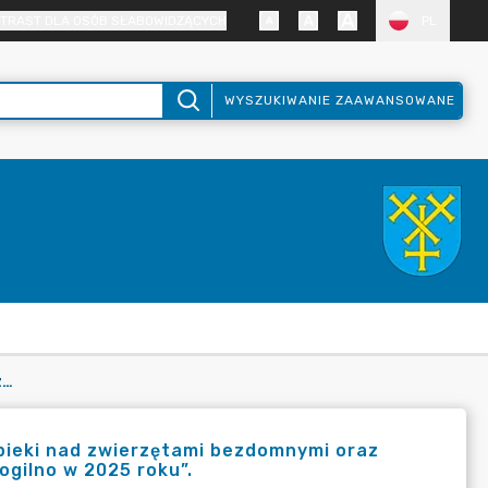
TRAST DLA OSÓB SŁABOWIDZĄCYCH
PL
WYSZUKIWANIE ZAAWANSOWANE
UCHWAŁA NR XII/159/25 W SPRAWIE PRZYJĘCIA „PROGRAMU OPIEKI NAD ZWIERZĘTAMI BEZDOMNYMI ORAZ ZAPOBIEGANIA BEZDOMNOŚCI ZWIERZĄT NA TERENIE GMINY MOGILNO W 2025 ROKU”.
opieki nad zwierzętami bezdomnymi oraz
gilno w 2025 roku”.