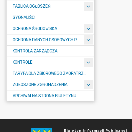
TABLICA OGŁOSZEŃ
SYGNALIŚCI
OCHRONA ŚRODOWISKA
OCHRONA DANYCH OSOBOWYCH RODO
KONTROLA ZARZĄDCZA
KONTROLE
TARYFA DLA ZBIOROWEGO ZAOPATRZENIA W WODĘ I ZBIOROWEGO ODPROWADZANIA ŚCIEKÓW
ZGŁOSZONE ZGROMADZENIA
ARCHIWALNA STRONA BIULETYNU
Biuletyn Informacji Publicznej