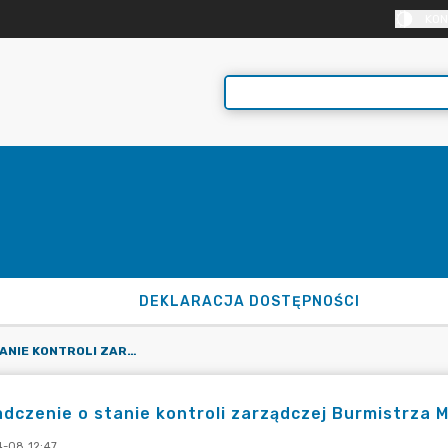
KON
DEKLARACJA DOSTĘPNOŚCI
OŚWIADCZENIE O STANIE KONTROLI ZARZĄDCZEJ BURMISTRZA MOGILNA ZA ROK 2025
dczenie o stanie kontroli zarządczej Burmistrza M
-08 12:47