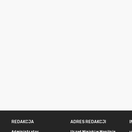
REDAKCJA
ADRES REDAKCJI
Administrator
Urząd Miejski w Mogilnie