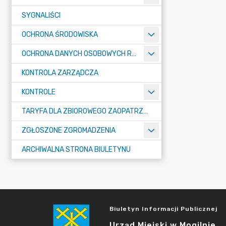
SYGNALIŚCI
OCHRONA ŚRODOWISKA
OCHRONA DANYCH OSOBOWYCH RODO
KONTROLA ZARZĄDCZA
KONTROLE
TARYFA DLA ZBIOROWEGO ZAOPATRZENIA W WODĘ I ZBIOROWEGO ODPROWADZANIA ŚCIEKÓW
ZGŁOSZONE ZGROMADZENIA
ARCHIWALNA STRONA BIULETYNU
Biuletyn Informacji Publicznej
Urząd Miejski w Mogilnie