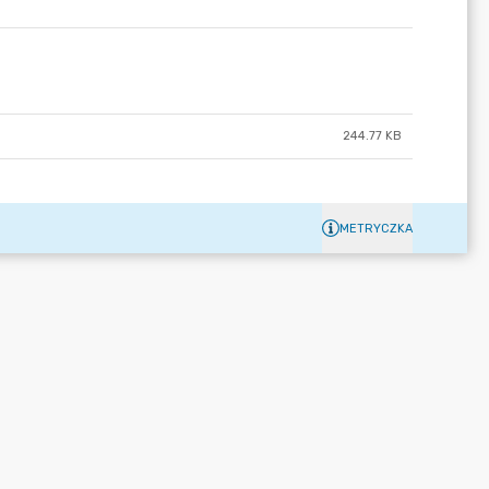
244.77 KB
METRYCZKA