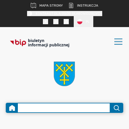
MAPA STRONY
INSTRUKCJA
KONTRAST DLA OSÓB SŁABOWIDZĄCYCH
PL
biuletyn
informacji publicznej