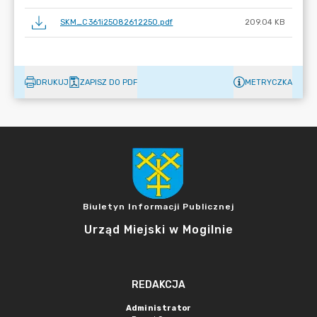
SKM_C361i25082612250.pdf
209.04 KB
DRUKUJ
ZAPISZ DO PDF
METRYCZKA
Biuletyn Informacji Publicznej
Urząd Miejski w Mogilnie
REDAKCJA
Administrator