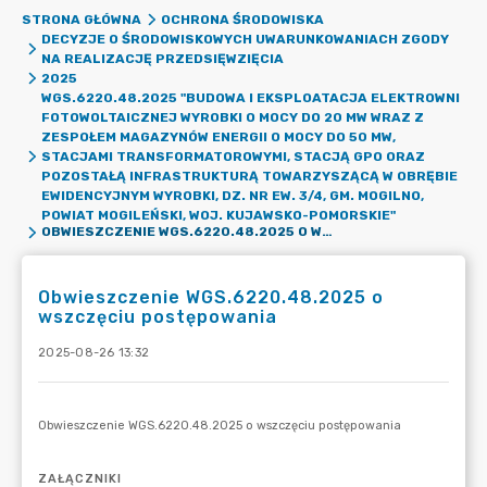
STRONA GŁÓWNA
OCHRONA ŚRODOWISKA
DECYZJE O ŚRODOWISKOWYCH UWARUNKOWANIACH ZGODY
NA REALIZACJĘ PRZEDSIĘWZIĘCIA
2025
WGS.6220.48.2025 "BUDOWA I EKSPLOATACJA ELEKTROWNI
FOTOWOLTAICZNEJ WYROBKI O MOCY DO 20 MW WRAZ Z
ZESPOŁEM MAGAZYNÓW ENERGII O MOCY DO 50 MW,
STACJAMI TRANSFORMATOROWYMI, STACJĄ GPO ORAZ
POZOSTAŁĄ INFRASTRUKTURĄ TOWARZYSZĄCĄ W OBRĘBIE
EWIDENCYJNYM WYROBKI, DZ. NR EW. 3/4, GM. MOGILNO,
POWIAT MOGILEŃSKI, WOJ. KUJAWSKO-POMORSKIE"
OBWIESZCZENIE WGS.6220.48.2025 O WSZCZĘCIU POSTĘPOWANIA
Obwieszczenie WGS.6220.48.2025 o
wszczęciu postępowania
2025-08-26 13:32
ZAŁĄCZNIKI