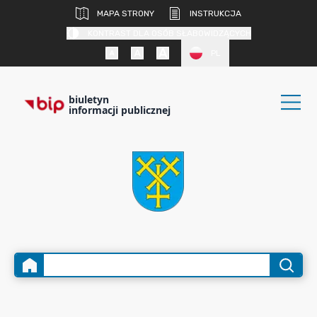
MAPA STRONY
INSTRUKCJA
KONTRAST DLA OSÓB SŁABOWIDZĄCYCH
PL
biuletyn
informacji publicznej