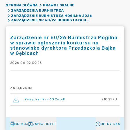
STRONA GŁÓWNA
PRAWO LOKALNE
ZARZĄDZENIA BURMISTRZA
ZARZĄDZENIE BURMISTRZA MOGILNA 2026
ZARZĄDZENIE NR 60/26 BURMISTRZA MOGILNA W SPRAWIE OGŁOSZENIA KONKURSU NA STANOWISKO DYREKTORA PRZEDSZKOLA BAJKA W GĘBICACH
Zarządzenie nr 60/26 Burmistrza Mogilna
w sprawie ogłoszenia konkursu na
stanowisko dyrektora Przedszkola Bajka
w Gębicach
2026-06-02 09:28
ZAŁĄCZNIKI
Zarządzenie nr 60 26.pdf
210.21 KB
DRUKUJ
ZAPISZ DO PDF
METRYCZKA