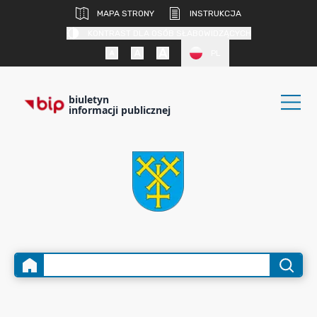
MAPA STRONY
INSTRUKCJA
KONTRAST DLA OSÓB SŁABOWIDZĄCYCH
PL
biuletyn
informacji publicznej