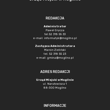
REDAKCJA
Administrator
Paweł Grycza
tel.52 318 55 33
e-mail: informatyk@mogilno.pl
Zastępca Administratora
Marcin Zieliński
tel. 52 318 55 23
e-mail: gmina@mogilno.pl
ADRES REDAKCJI
Urząd Miejski w Mogilnie
ul. Narutowicza 1
88-300 Mogilno
INFORMACJE