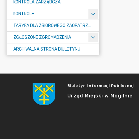
KONTROLA ZARZĄDCZA
KONTROLE
TARYFA DLA ZBIOROWEGO ZAOPATRZENIA W WODĘ I ZBIOROWEGO ODPROWADZANIA ŚCIEKÓW
ZGŁOSZONE ZGROMADZENIA
ARCHIWALNA STRONA BIULETYNU
Biuletyn Informacji Publicznej
Urząd Miejski w Mogilnie