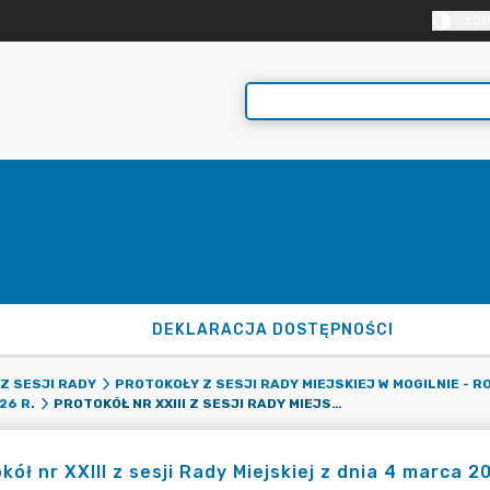
KON
DEKLARACJA DOSTĘPNOŚCI
Z SESJI RADY
PROTOKOŁY Z SESJI RADY MIEJSKIEJ W MOGILNIE - R
PROTOKÓŁ NR XXIII Z SESJI RADY MIEJSKIEJ Z DNIA 4 MARCA 2026 R.
26 R.
kół nr XXIII z sesji Rady Miejskiej z dnia 4 marca 20