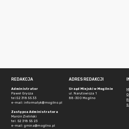
REDAKCJA
ADRES REDAKCJI
Administrator
Urząd Miejski w Mogilnie
M
Paweł Grycza
ul. Narutowicza 1
O
tel.52 318 55 33
88-300 Mogilno
R
e-mail: informatyk@mogilno.pl
S
Zastępca Administratora
Marcin Zieliński
tel. 52 318 55 23
e-mail: gmina@mogilno.pl