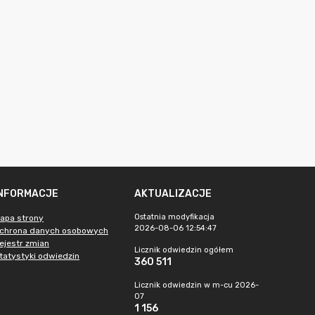
INFORMACJE
AKTUALIZACJE
Ostatnia modyfikacja
apa strony
2026-08-06 12:54:47
chrona danych osobowych
ejestr zmian
Licznik odwiedzin ogółem
tatystyki odwiedzin
360 511
Licznik odwiedzin w m-cu 2026-
07
1 156