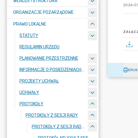
WŁADZE I STRUKTURA
2026-03
ORGANIZACJE POZARZĄDOWE
PRAWO LOKALNE
ZAŁĄCZ
STATUTY
REGULAMIN URZĘDU
PLANOWANIE PRZESTRZENNE
INFORMACJE O POSIEDZENIACH KOMISJI
DRUK
PROJEKTY UCHWAŁ
UCHWAŁY
PROTOKOŁY
PROTOKOŁY Z SESJI RADY
PROTOKOŁY Z SESJI RADY MIEJSKIEJ W MOGILNIE - ROK 2026