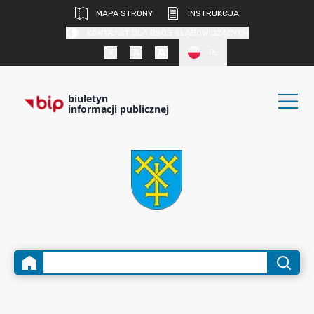
MAPA STRONY
INSTRUKCJA
KONTRAST DLA OSÓB SŁABOWIDZĄCYCH
PL
biuletyn
informacji publicznej