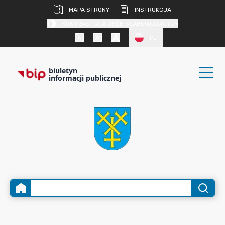
MAPA STRONY
INSTRUKCJA
KONTRAST DLA OSÓB SŁABOWIDZĄCYCH
PL
biuletyn
informacji publicznej