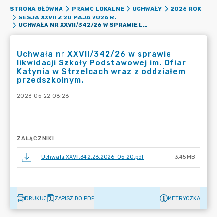
STRONA GŁÓWNA
PRAWO LOKALNE
UCHWAŁY
2026 ROK
SESJA XXVII Z 20 MAJA 2026 R.
UCHWAŁA NR XXVII/342/26 W SPRAWIE LIKWIDACJI SZKOŁY PODSTAWOWEJ IM. OFIAR KATYNIA W STRZELCACH WRAZ Z ODDZIAŁEM PRZEDSZKOLNYM.
Uchwała nr XXVII/342/26 w sprawie
likwidacji Szkoły Podstawowej im. Ofiar
Katynia w Strzelcach wraz z oddziałem
przedszkolnym.
2026-05-22 08:26
ZAŁĄCZNIKI
Uchwała.XXVII.342.26.2026-05-20.pdf
3.45 MB
DRUKUJ
ZAPISZ DO PDF
METRYCZKA