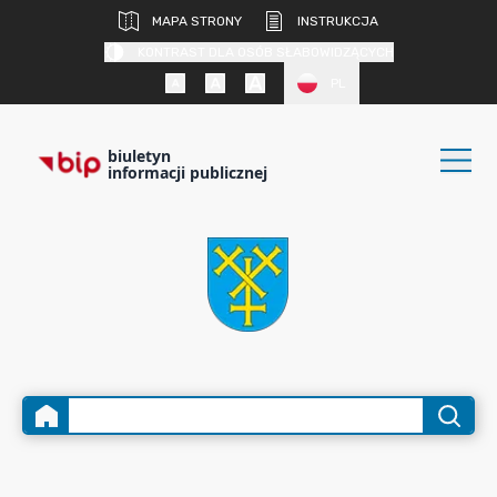
MAPA STRONY
INSTRUKCJA
KONTRAST DLA OSÓB SŁABOWIDZĄCYCH
PL
biuletyn
informacji publicznej