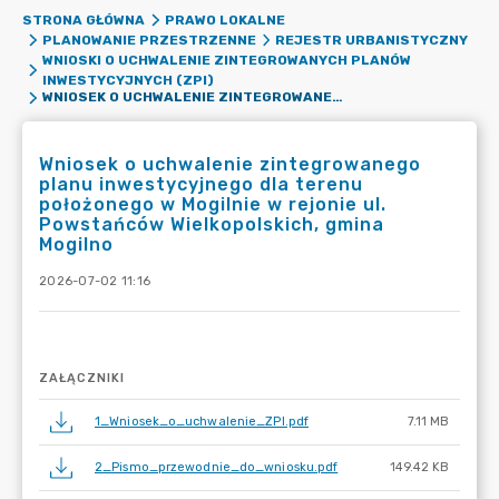
STRONA GŁÓWNA
PRAWO LOKALNE
PLANOWANIE PRZESTRZENNE
REJESTR URBANISTYCZNY
WNIOSKI O UCHWALENIE ZINTEGROWANYCH PLANÓW
INWESTYCYJNYCH (ZPI)
WNIOSEK O UCHWALENIE ZINTEGROWANEGO PLANU INWESTYCYJNEGO DLA TERENU POŁOŻONEGO W MOGILNIE W REJONIE UL. POWSTAŃCÓW WIELKOPOLSKICH, GMINA MOGILNO
Wniosek o uchwalenie zintegrowanego
planu inwestycyjnego dla terenu
położonego w Mogilnie w rejonie ul.
Powstańców Wielkopolskich, gmina
Mogilno
2026-07-02 11:16
ZAŁĄCZNIKI
1_Wniosek_o_uchwalenie_ZPI.pdf
7.11 MB
2_Pismo_przewodnie_do_wniosku.pdf
149.42 KB