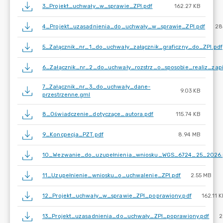
3_Projekt_uchwały_w_sprawie_ZPI.pdf
162.27 KB
4_Projekt_uzasadnienia_do_uchwały_w_sprawie_ZPI.pdf
28
5_Załącznik_nr_1_do_uchwały_załącznik_graficzny_do_ZPI.pdf
6_Załącznik_nr_2_do_uchwały_rozstrz_o_sposobie_realiz_zapi
7_Załącznik_nr_3_do_uchwały_dane-
9.03 KB
przestrzenne.gml
8_Oświadczenie_dotyczące_autora.pdf
115.74 KB
9_Koncpecja_PZT.pdf
8.94 MB
10_Wezwanie_do_uzupełnienia_wniosku_WGS_6724_25_2026.
11_Uzupełnienie_wniosku_o_uchwalenie_ZPI.pdf
2.55 MB
12_Projekt_uchwały_w_sprawie_ZPI_poprawiony.pdf
162.11 
13_Projekt_uzasadnienia_do_uchwały_ZPI_poprawiony.pdf
2