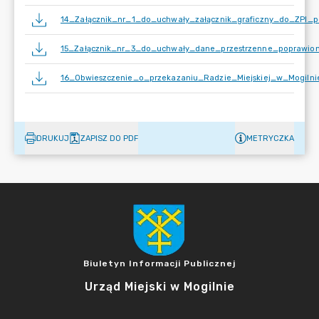
14_Załącznik_nr_1_do_uchwały_załącznik_graficzny_do_ZPI_p
15_Załącznik_nr_3_do_uchwały_dane_przestrzenne_poprawion
16_Obwieszczenie_o_przekazaniu_Radzie_Miejskiej_w_Mogiln
DRUKUJ
ZAPISZ DO PDF
METRYCZKA
Biuletyn Informacji Publicznej
Urząd Miejski w Mogilnie