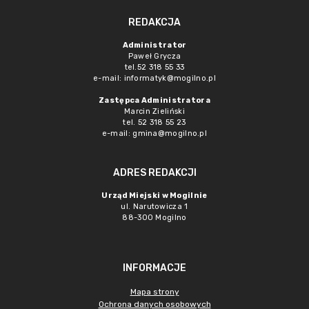
REDAKCJA
Administrator
Paweł Grycza
tel.52 318 55 33
e-mail: informatyk@mogilno.pl
Zastępca Administratora
Marcin Zieliński
tel. 52 318 55 23
e-mail: gmina@mogilno.pl
ADRES REDAKCJI
Urząd Miejski w Mogilnie
ul. Narutowicza 1
88-300 Mogilno
INFORMACJE
Mapa strony
Ochrona danych osobowych