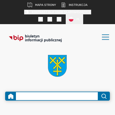
MAPA STRONY
INSTRUKCJA
KONTRAST DLA OSÓB SŁABOWIDZĄCYCH
PL
biuletyn
informacji publicznej