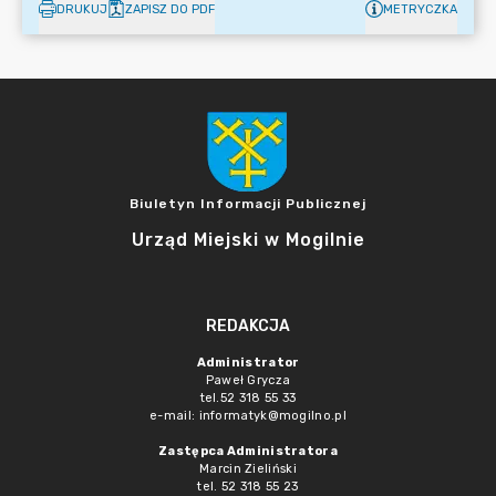
DRUKUJ
ZAPISZ DO PDF
METRYCZKA
Biuletyn Informacji Publicznej
Urząd Miejski w Mogilnie
REDAKCJA
Administrator
Paweł Grycza
tel.52 318 55 33
e-mail: informatyk@mogilno.pl
Zastępca Administratora
Marcin Zieliński
tel. 52 318 55 23