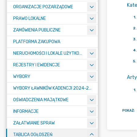
Kate
ORGANIZACJE POZARZĄDOWE
1
.
PRAWO LOKALNE
2
.
ZAMÓWIENIA PUBLICZNE
3
.
PLATFORMA ZAKUPOWA
4
.
NIERUCHOMOŚCI I LOKALE UŻYTKOWE
5
.
REJESTRY I EWIDENCJE
WYBORY
Arty
WYBORY ŁAWNIKÓW KADENCJI 2024-2027
1
.
OŚWIADCZENIA MAJĄTKOWE
POKAŻ
:
INFORMACJE
ZAŁATWIANIE SPRAW
TABLICA OGŁOSZEŃ