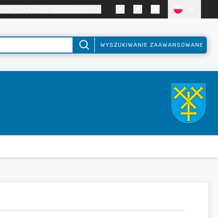
TRAST DLA OSÓB SŁABOWIDZĄCYCH
PL
WYSZUKIWANIE ZAAWANSOWANE