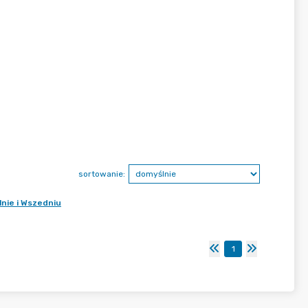
sortowanie:
nie i Wszedniu
1