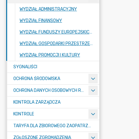
WYDZIAŁ ADMINISTRACYJNY
WYDZIAŁ FINANSOWY
WYDZIAŁ FUNDUSZY EUROPEJSKICH I ROZWOJU LOKALNEGO
WYDZIAŁ GOSPODARKI PRZESTRZENNEJ I OCHRONY ŚRODOWISKA
WYDZIAŁ PROMOCJI I KULTURY
SYGNALIŚCI
OCHRONA ŚRODOWISKA
OCHRONA DANYCH OSOBOWYCH RODO
KONTROLA ZARZĄDCZA
KONTROLE
TARYFA DLA ZBIOROWEGO ZAOPATRZENIA W WODĘ I ZBIOROWEGO ODPROWADZANIA ŚCIEKÓW
ZGŁOSZONE ZGROMADZENIA