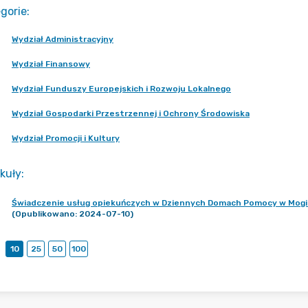
gorie
:
Wydział Administracyjny
Wydział Finansowy
Wydział Funduszy Europejskich i Rozwoju Lokalnego
Wydział Gospodarki Przestrzennej i Ochrony Środowiska
Wydział Promocji i Kultury
kuły
:
Świadczenie usług opiekuńczych w Dziennych Domach Pomocy w Mogil
(Opublikowano: 2024-07-10)
10
25
50
100