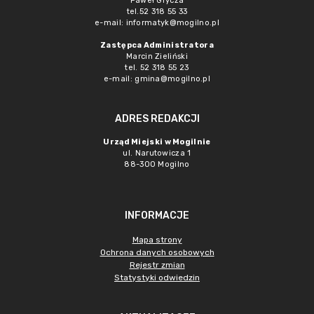
Paweł Grycza
tel.52 318 55 33
e-mail: informatyk@mogilno.pl
Zastępca Administratora
Marcin Zieliński
tel. 52 318 55 23
e-mail: gmina@mogilno.pl
ADRES REDAKCJI
Urząd Miejski w Mogilnie
ul. Narutowicza 1
88-300 Mogilno
INFORMACJE
Mapa strony
Ochrona danych osobowych
Rejestr zmian
Statystyki odwiedzin