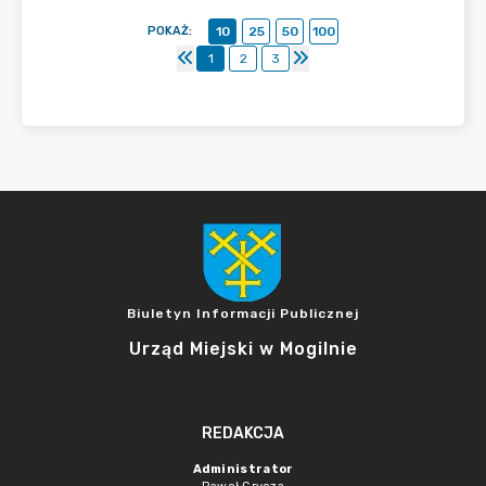
POKAŻ
:
10
25
50
100
1
2
3
Biuletyn Informacji Publicznej
Urząd Miejski w Mogilnie
REDAKCJA
Administrator