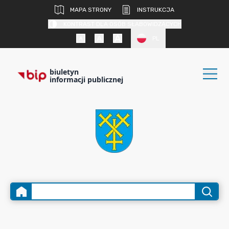
MAPA STRONY
INSTRUKCJA
KONTRAST DLA OSÓB SŁABOWIDZĄCYCH
PL
biuletyn
informacji publicznej