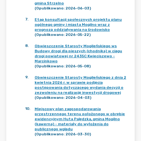
gmina Strzelno
(Opublikowano: 2026-06-03)
7
.
Etap konsultacji społecznych projektu planu
ogólnego gminy i miasta Mogilno wraz z
prognozą oddziaływania na środowisko
(Opublikowano: 2026-05-22)
8
.
Obwieszczenie Starosty Mogileńskiego ws
Budowy drogi dla pieszych (chodnika) w ciągu
drogi powiatowej nr 2435C Kwieciszewo -
Marcinkowo
(Opublikowano: 2026-05-08)
9
.
Obwieszczenie Starosty Mogileńskiego z dnia 2
kwietnia 2026 r. w sprawie podjęcia
postępowania dotyczącego wydania decyzji o
zezwoleniu na realizację inwestycji drogowej
(Opublikowano: 2026-04-03)
10
.
Miejscowy plan zagospodarowania
przestrzennego terenu położonego w obrębie
ewidencyjnym Huta Palędzka, gmina Mogilno
(kawerna) - materiały do wyłożenia do
publicznego wglądu
(Opublikowano: 2026-03-30)