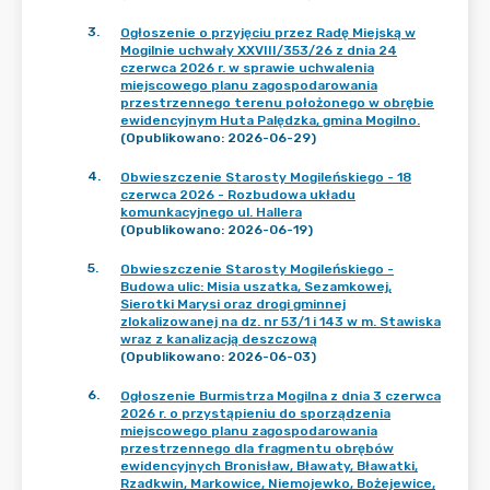
3
.
Ogłoszenie o przyjęciu przez Radę Miejską w
Mogilnie uchwały XXVIII/353/26 z dnia 24
czerwca 2026 r. w sprawie uchwalenia
miejscowego planu zagospodarowania
przestrzennego terenu położonego w obrębie
ewidencyjnym Huta Palędzka, gmina Mogilno.
(Opublikowano: 2026-06-29)
4
.
Obwieszczenie Starosty Mogileńskiego - 18
czerwca 2026 - Rozbudowa układu
komunkacyjnego ul. Hallera
(Opublikowano: 2026-06-19)
5
.
Obwieszczenie Starosty Mogileńskiego -
Budowa ulic: Misia uszatka, Sezamkowej,
Sierotki Marysi oraz drogi gminnej
zlokalizowanej na dz. nr 53/1 i 143 w m. Stawiska
wraz z kanalizacją deszczową
(Opublikowano: 2026-06-03)
6
.
Ogłoszenie Burmistrza Mogilna z dnia 3 czerwca
2026 r. o przystąpieniu do sporządzenia
miejscowego planu zagospodarowania
przestrzennego dla fragmentu obrębów
ewidencyjnych Bronisław, Bławaty, Bławatki,
Rzadkwin, Markowice, Niemojewko, Bożejewice,