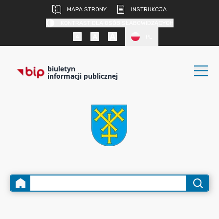
MAPA STRONY
INSTRUKCJA
KONTRAST DLA OSÓB SŁABOWIDZĄCYCH
PL
biuletyn
informacji publicznej