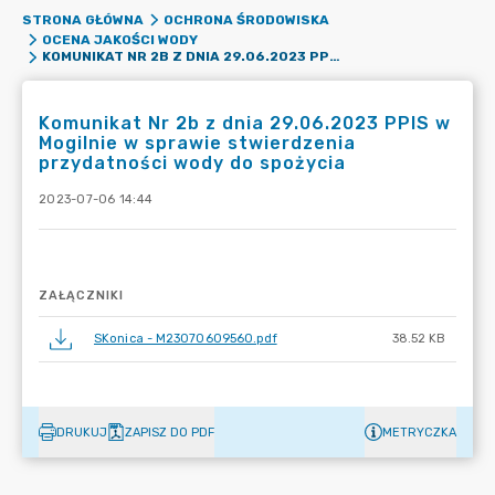
STRONA GŁÓWNA
OCHRONA ŚRODOWISKA
OCENA JAKOŚCI WODY
KOMUNIKAT NR 2B Z DNIA 29.06.2023 PPIS W MOGILNIE W SPRAWIE STWIERDZENIA PRZYDATNOŚCI WODY DO SPOŻYCIA
Komunikat Nr 2b z dnia 29.06.2023 PPIS w
Mogilnie w sprawie stwierdzenia
przydatności wody do spożycia
2023-07-06 14:44
ZAŁĄCZNIKI
SKonica - M23070609560.pdf
38.52 KB
DRUKUJ
ZAPISZ DO PDF
METRYCZKA