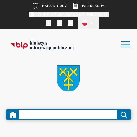
MAPA STRONY
INSTRUKCJA
KONTRAST DLA OSÓB SŁABOWIDZĄCYCH
PL
biuletyn
informacji publicznej