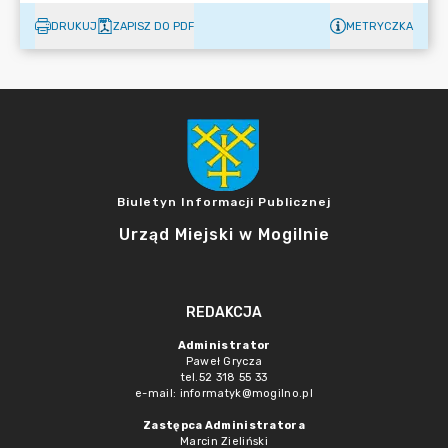
DRUKUJ
ZAPISZ DO PDF
METRYCZKA
Biuletyn Informacji Publicznej
Urząd Miejski w Mogilnie
REDAKCJA
Administrator
Paweł Grycza
tel.52 318 55 33
e-mail: informatyk@mogilno.pl
Zastępca Administratora
Marcin Zieliński