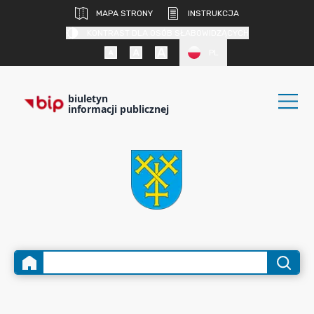
MAPA STRONY
INSTRUKCJA
KONTRAST DLA OSÓB SŁABOWIDZĄCYCH
PL
biuletyn
informacji publicznej