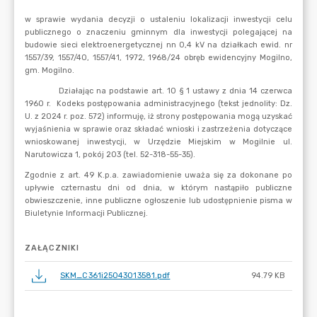
ZAŁĄCZNIKI
SKM_C361i25043013581.pdf
94.79 KB