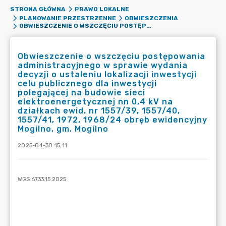
STRONA GŁÓWNA
PRAWO LOKALNE
PLANOWANIE PRZESTRZENNE
OBWIESZCZENIA
OBWIESZCZENIE O WSZCZĘCIU POSTĘPOWANIA ADMINISTRACYJNEGO W SPRAWIE WYDANIA DECYZJI O USTALENIU LOKALIZACJI INWESTYCJI CELU PUBLICZNEGO DLA INWESTYCJI POLEGAJĄCEJ NA BUDOWIE SIECI ELEKTROENERGETYCZNEJ NN 0,4 KV NA DZIAŁKACH EWID. NR 1557/39, 1557/40, 1557/41, 1972, 1968/24 OBRĘB EWIDENCYJNY MOGILNO, GM. MOGILNO
Obwieszczenie o wszczęciu postępowania
administracyjnego w sprawie wydania
decyzji o ustaleniu lokalizacji inwestycji
celu publicznego dla inwestycji
polegającej na budowie sieci
elektroenergetycznej nn 0,4 kV na
działkach ewid. nr 1557/39, 1557/40,
1557/41, 1972, 1968/24 obręb ewidencyjny
Mogilno, gm. Mogilno
2025-04-30 15:11