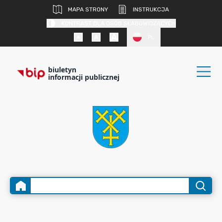
MAPA STRONY
INSTRUKCJA
KONTRAST DLA OSÓB SŁABOWIDZĄCYCH
PL
biuletyn
informacji publicznej