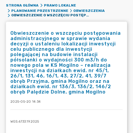
STRONA GŁÓWNA
PRAWO LOKALNE
PLANOWANIE PRZESTRZENNE
OBWIESZCZENIA
OBWIESZCZENIE O WSZCZĘCIU POSTĘPOWANIA ADMINISTRACYJNEGO W SPRAWIE WYDANIA DECYZJI O USTALENIU LOKALIZACJI INWESTYCJI CELU PUBLICZNEGO DLA INWESTYCJI POLEGAJĄCEJ NA BUDOWIE INSTALACJI PÓŁSOLANKI O WYDAJNOŚCI 300 M3/H DO NOWEGO POLA W KS MOGILNO – REALIZACJA INWESTYCJI NA DZIAŁKACH EWID. NR 45/1, 26/1, 131, 46, 16/1, 43, 27/2, 41, 39/7 OBRĘB PRZYJMA, GMINA MOGILNO ORAZ NA DZIAŁKACH EWID. NR 136/3, 136/2, 146/2 OBRĘB PALĘDZIE DOLNE, GMINA MOGILNO
Obwieszczenie o wszczęciu postępowania
administracyjnego w sprawie wydania
decyzji o ustaleniu lokalizacji inwestycji
celu publicznego dla inwestycji
polegającej na budowie instalacji
półsolanki o wydajności 300 m3/h do
nowego pola w KS Mogilno – realizacja
inwestycji na działkach ewid. nr 45/1,
26/1, 131, 46, 16/1, 43, 27/2, 41, 39/7
obręb Przyjma, gmina Mogilno oraz na
działkach ewid. nr 136/3, 136/2, 146/2
obręb Palędzie Dolne, gmina Mogilno
2025-05-20 14:34