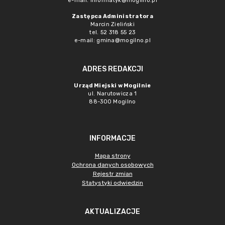
e-mail: informatyk@mogilno.pl
Zastępca Administratora
Marcin Zieliński
tel. 52 318 55 23
e-mail: gmina@mogilno.pl
ADRES REDAKCJI
Urząd Miejski w Mogilnie
ul. Narutowicza 1
88-300 Mogilno
INFORMACJE
Mapa strony
Ochrona danych osobowych
Rejestr zmian
Statystyki odwiedzin
AKTUALIZACJE