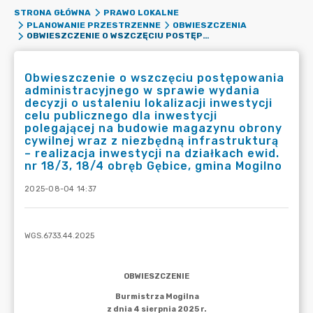
STRONA GŁÓWNA
PRAWO LOKALNE
PLANOWANIE PRZESTRZENNE
OBWIESZCZENIA
OBWIESZCZENIE O WSZCZĘCIU POSTĘPOWANIA ADMINISTRACYJNEGO W SPRAWIE WYDANIA DECYZJI O USTALENIU LOKALIZACJI INWESTYCJI CELU PUBLICZNEGO DLA INWESTYCJI POLEGAJĄCEJ NA BUDOWIE MAGAZYNU OBRONY CYWILNEJ WRAZ Z NIEZBĘDNĄ INFRASTRUKTURĄ – REALIZACJA INWESTYCJI NA DZIAŁKACH EWID. NR 18/3, 18/4 OBRĘB GĘBICE, GMINA MOGILNO
Obwieszczenie o wszczęciu postępowania
administracyjnego w sprawie wydania
decyzji o ustaleniu lokalizacji inwestycji
celu publicznego dla inwestycji
polegającej na budowie magazynu obrony
cywilnej wraz z niezbędną infrastrukturą
– realizacja inwestycji na działkach ewid.
nr 18/3, 18/4 obręb Gębice, gmina Mogilno
2025-08-04 14:37