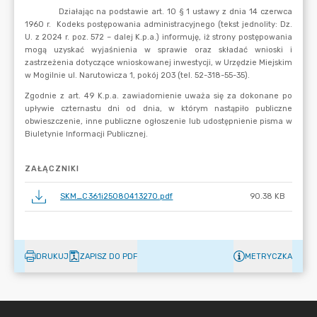
ZAŁĄCZNIKI
SKM_C361i25080413270.pdf
90.38 KB
DRUKUJ
ZAPISZ DO PDF
METRYCZKA