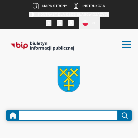
MAPA STRONY
INSTRUKCJA
KONTRAST DLA OSÓB SŁABOWIDZĄCYCH
PL
biuletyn
informacji publicznej