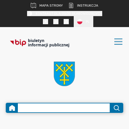
MAPA STRONY
INSTRUKCJA
KONTRAST DLA OSÓB SŁABOWIDZĄCYCH
PL
biuletyn
informacji publicznej