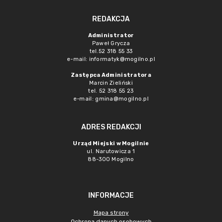
REDAKCJA
Administrator
Paweł Grycza
tel.52 318 55 33
e-mail: informatyk@mogilno.pl
Zastępca Administratora
Marcin Zieliński
tel. 52 318 55 23
e-mail: gmina@mogilno.pl
ADRES REDAKCJI
Urząd Miejski w Mogilnie
ul. Narutowicza 1
88-300 Mogilno
INFORMACJE
Mapa strony
Ochrona danych osobowych