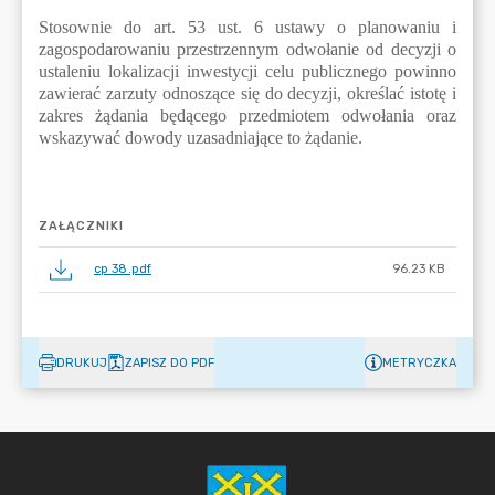
ZAŁĄCZNIKI
cp 38.pdf
96.23 KB
DRUKUJ
ZAPISZ DO PDF
METRYCZKA