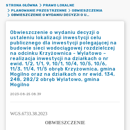
STRONA GŁÓWNA
PRAWO LOKALNE
PLANOWANIE PRZESTRZENNE
OBWIESZCZENIA
OBWIESZCZENIE O WYDANIU DECYZJI O USTALENIU LOKALIZACJI INWESTYCJI CELU PUBLICZNEGO DLA INWESTYCJI POLEGAJĄCEJ NA BUDOWIE SIECI WODOCIĄGOWEJ ROZDZIELCZEJ NA ODCINKU KRZYŻOWNICA - WYLATOWO – REALIZACJA INWESTYCJI NA DZIAŁKACH O NR EWID. 1/2, 1/1, 9, 10/1, 10/4, 10/5, 10/6, 11/3, 11/4, 11/5 OBRĘB KRZYŻOWNICA, GMINA MOGILNO ORAZ NA DZIAŁKACH O NR EWID. 134, 248, 282/2 OBRĘB WYLATOWO, GMINA MOGILNO
Obwieszczenie o wydaniu decyzji o
ustaleniu lokalizacji inwestycji celu
publicznego dla inwestycji polegającej na
budowie sieci wodociągowej rozdzielczej
na odcinku Krzyżownica - Wylatowo –
realizacja inwestycji na działkach o nr
ewid. 1/2, 1/1, 9, 10/1, 10/4, 10/5, 10/6,
11/3, 11/4, 11/5 obręb Krzyżownica, gmina
Mogilno oraz na działkach o nr ewid. 134,
248, 282/2 obręb Wylatowo, gmina
Mogilno
2023-08-25 08:39