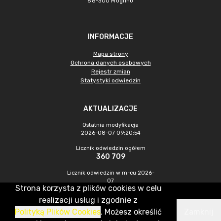
88-300 Mogilno
INFORMACJE
Mapa strony
Ochrona danych osobowych
Rejestr zmian
Statystyki odwiedzin
AKTUALIZACJE
Ostatnia modyfikacja
2026-08-07 09:20:54
Licznik odwiedzin ogółem
360 709
Licznik odwiedzin w m-cu 2026-
07
Strona korzysta z plików cookies w celu
1 354
realizacji usług i zgodnie z
Polityką Plików Cookies
. Możesz określić
Zamknij
CMS & Hosting: Nefeni Sp. z o.o.