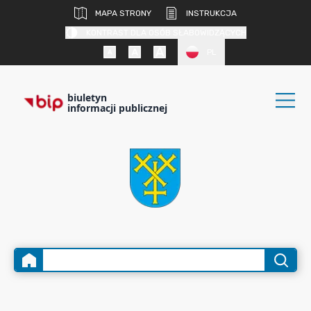
MAPA STRONY
INSTRUKCJA
KONTRAST DLA OSÓB SŁABOWIDZĄCYCH
PL
biuletyn
informacji publicznej