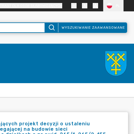
TRAST DLA OSÓB SŁABOWIDZĄCYCH
PL
WYSZUKIWANIE ZAAWANSOWANE
ących projekt decyzji o ustaleniu
legającej na budowie sieci