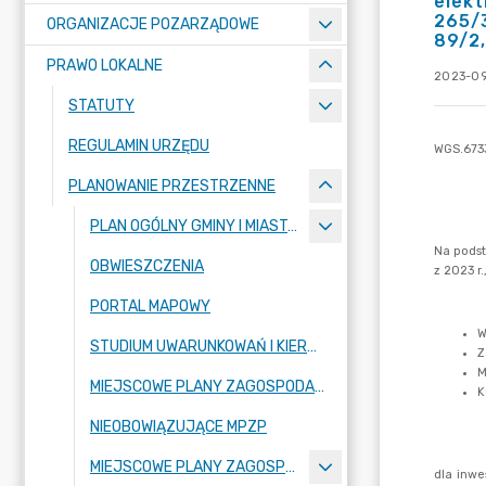
elekt
265/3
ORGANIZACJE POZARZĄDOWE
89/2,
PRAWO LOKALNE
2023-09
STATUTY
REGULAMIN URZĘDU
PLANOWANIE PRZESTRZENNE
PLAN OGÓLNY GMINY I MIASTA MOGILNO
OBWIESZCZENIA
PORTAL MAPOWY
STUDIUM UWARUNKOWAŃ I KIERUNKÓW ZAGOSPODAROWANIA PRZESTRZENNEGO GMINY MOGILNO
MIEJSCOWE PLANY ZAGOSPODAROWANIA PRZESTRZENNEGO
NIEOBOWIĄZUJĄCE MPZP
MIEJSCOWE PLANY ZAGOSPODAROWANIA PRZESTRZENNEGO - W TRAKCIE SPORZĄDZANIA