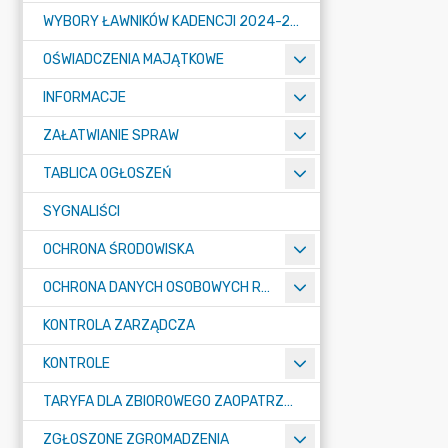
WYBORY ŁAWNIKÓW KADENCJI 2024-2027
OŚWIADCZENIA MAJĄTKOWE
INFORMACJE
ZAŁATWIANIE SPRAW
TABLICA OGŁOSZEŃ
SYGNALIŚCI
OCHRONA ŚRODOWISKA
OCHRONA DANYCH OSOBOWYCH RODO
KONTROLA ZARZĄDCZA
KONTROLE
TARYFA DLA ZBIOROWEGO ZAOPATRZENIA W WODĘ I ZBIOROWEGO ODPROWADZANIA ŚCIEKÓW
ZGŁOSZONE ZGROMADZENIA