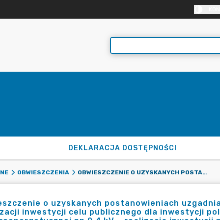
KON
DEKLARACJA DOSTĘPNOŚCI
OBWIESZCZENIE O UZYSKANYCH POSTANOWIENIACH UZGADNIAJĄCYCH PROJEKT DECYZJI O USTALENIU LOKALIZACJI INWESTYCJI CELU PUBLICZNEGO DLA INWESTYCJI POLEGAJĄCEJ NA BUDOWIE SIECI ELEKTROENERGETYCZNEJ NN 0,4 KV – REALIZACJA INWESTYCJI NA DZIAŁKACH O NR EWID. 265/1, 265/2, 155, 265/3, 156/3, 156/5, 150/4, 156/4 OBRĘB MARCINKOWO ORAZ NA DZIAŁKACH O NR EWID. 155, 215, 149, 89/2, 89/3, 88/8, 462/2 OBRĘB GĘBICE, GMINA MOGILNO.
NNE
OBWIESZCZENIA
szczenie o uzyskanych postanowieniach uzgadniaj
izacji inwestycji celu publicznego dla inwestycji po