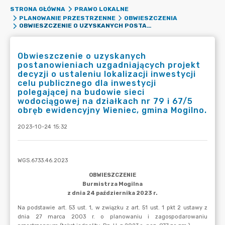
STRONA GŁÓWNA
PRAWO LOKALNE
PLANOWANIE PRZESTRZENNE
OBWIESZCZENIA
OBWIESZCZENIE O UZYSKANYCH POSTANOWIENIACH UZGADNIAJĄCYCH PROJEKT DECYZJI O USTALENIU LOKALIZACJI INWESTYCJI CELU PUBLICZNEGO DLA INWESTYCJI POLEGAJĄCEJ NA BUDOWIE SIECI WODOCIĄGOWEJ NA DZIAŁKACH NR 79 I 67/5 OBRĘB EWIDENCYJNY WIENIEC, GMINA MOGILNO.
Obwieszczenie o uzyskanych
postanowieniach uzgadniających projekt
decyzji o ustaleniu lokalizacji inwestycji
celu publicznego dla inwestycji
polegającej na budowie sieci
wodociągowej na działkach nr 79 i 67/5
obręb ewidencyjny Wieniec, gmina Mogilno.
2023-10-24 15:32