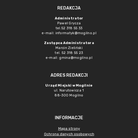
REDAKCJA
Administrator
Paweł Grycza
tel.52 318 55 33
e-mail: informatyk@mogilno.pl
Zastępca Administratora
Marcin Zieliński
tel. 52 318 55 23
e-mail: gmina@mogilno.pl
ADRES REDAKCJI
Urząd Miejski w Mogilnie
ul. Narutowicza 1
88-300 Mogilno
INFORMACJE
Mapa strony
Ochrona danych osobowych