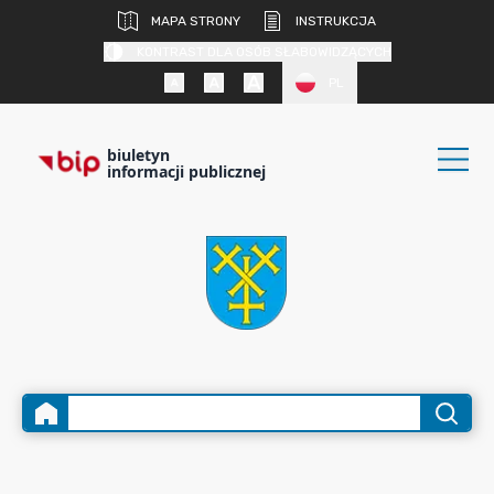
MAPA STRONY
INSTRUKCJA
KONTRAST DLA OSÓB SŁABOWIDZĄCYCH
PL
biuletyn
informacji publicznej