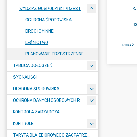
WYDZIAŁ GOSPODARKI PRZESTRZENNEJ I OCHRONY ŚRODOWISKA
9
.
OCHRONA ŚRODOWISKA
10
DROGI GMINNE
LEŚNICTWO
POKAŻ
:
PLANOWANIE PRZESTRZENNE
TABLICA OGŁOSZEŃ
SYGNALIŚCI
OCHRONA ŚRODOWISKA
OCHRONA DANYCH OSOBOWYCH RODO
KONTROLA ZARZĄDCZA
KONTROLE
TARYFA DLA ZBIOROWEGO ZAOPATRZENIA W WODĘ I ZBIOROWEGO ODPROWADZANIA ŚCIEKÓW