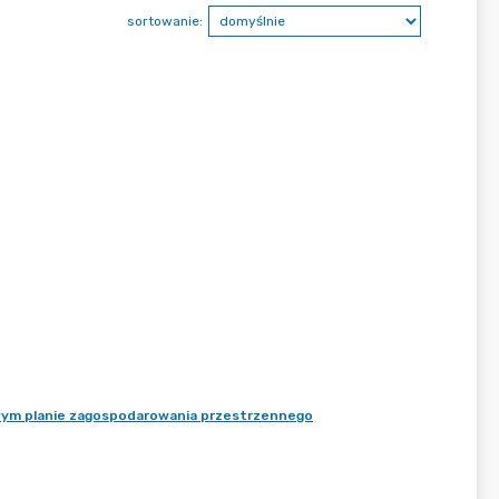
sortowanie:
owym planie zagospodarowania przestrzennego