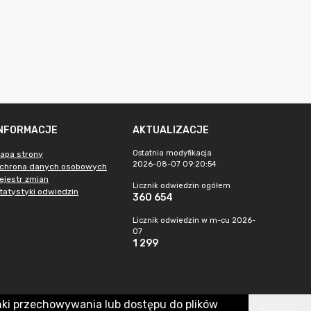
INFORMACJE
AKTUALIZACJE
Ostatnia modyfikacja
apa strony
2026-08-07 09:20:54
chrona danych osobowych
ejestr zmian
Licznik odwiedzin ogółem
tatystyki odwiedzin
360 654
Licznik odwiedzin w m-cu 2026-
07
1 299
nki przechowywania lub dostępu do plików