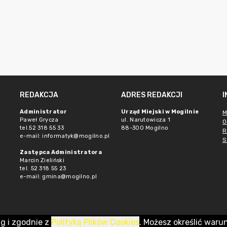
REDAKCJA
ADRES REDAKCJI
Administrator
Urząd Miejski w Mogilnie
M
Paweł Grycza
ul. Narutowicza 1
O
tel.52 318 55 33
88-300 Mogilno
R
e-mail: informatyk@mogilno.pl
S
Zastępca Administratora
Marcin Zieliński
tel. 52 318 55 23
e-mail: gmina@mogilno.pl
ug i zgodnie z
Polityką Plików Cookies
. Możesz określić waru