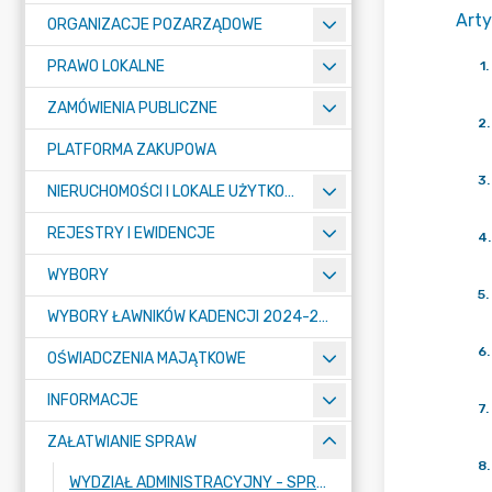
Arty
ORGANIZACJE POZARZĄDOWE
PRAWO LOKALNE
1
.
ZAMÓWIENIA PUBLICZNE
2
.
PLATFORMA ZAKUPOWA
3
.
NIERUCHOMOŚCI I LOKALE UŻYTKOWE
REJESTRY I EWIDENCJE
4
.
WYBORY
5
.
WYBORY ŁAWNIKÓW KADENCJI 2024-2027
6
.
OŚWIADCZENIA MAJĄTKOWE
INFORMACJE
7
.
ZAŁATWIANIE SPRAW
8
.
WYDZIAŁ ADMINISTRACYJNY - SPRAWY OBYWATELSKIE