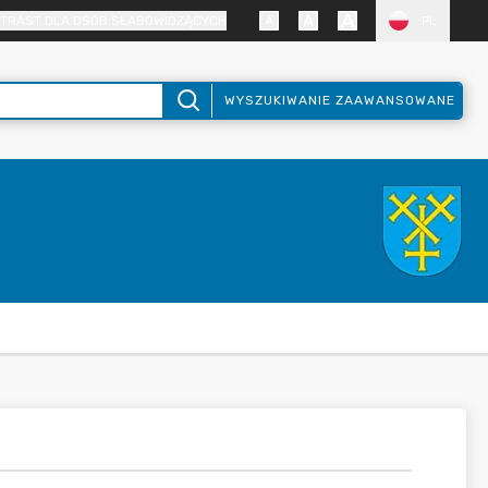
TRAST DLA OSÓB SŁABOWIDZĄCYCH
PL
WYSZUKIWANIE ZAAWANSOWANE