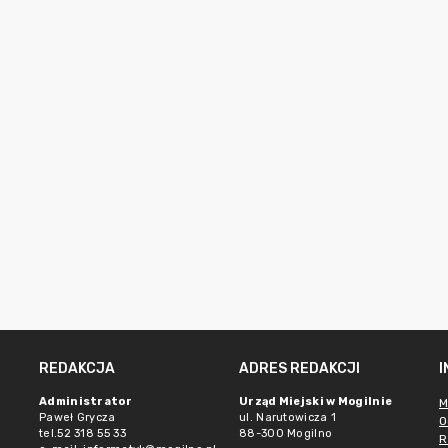
REDAKCJA
ADRES REDAKCJI
Administrator
Urząd Miejski w Mogilnie
M
Paweł Grycza
ul. Narutowicza 1
O
tel.52 318 55 33
88-300 Mogilno
R