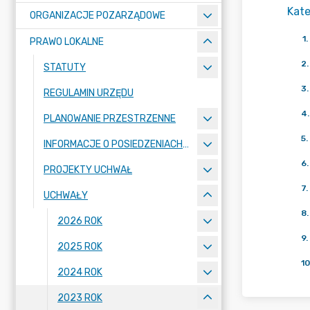
Kate
ORGANIZACJE POZARZĄDOWE
1
.
PRAWO LOKALNE
2
.
STATUTY
3
.
REGULAMIN URZĘDU
4
.
PLANOWANIE PRZESTRZENNE
5
.
INFORMACJE O POSIEDZENIACH KOMISJI
6
.
PROJEKTY UCHWAŁ
7
.
UCHWAŁY
8
.
2026 ROK
9
.
2025 ROK
10
2024 ROK
2023 ROK