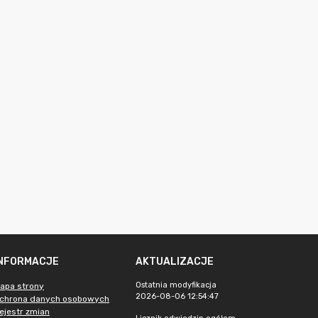
INFORMACJE
AKTUALIZACJE
Ostatnia modyfikacja
apa strony
2026-08-06 12:54:47
chrona danych osobowych
ejestr zmian