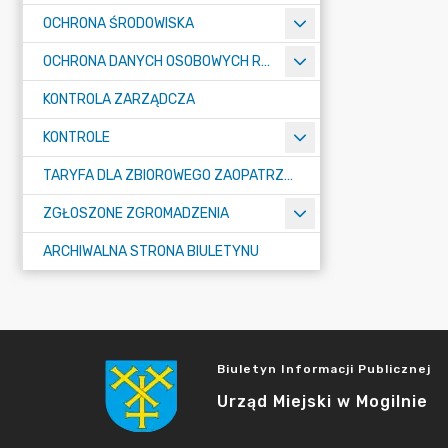
OCHRONA ŚRODOWISKA
OCHRONA DANYCH OSOBOWYCH RODO
KONTROLA ZARZĄDCZA
KONTROLE
TARYFA DLA ZBIOROWEGO ZAOPATRZENIA W WODĘ I ZBIOROWEGO ODPROWADZANIA ŚCIEKÓW
ZGŁOSZONE ZGROMADZENIA
ARCHIWALNA STRONA BIULETYNU
Biuletyn Informacji Publicznej
Urząd Miejski w Mogilnie