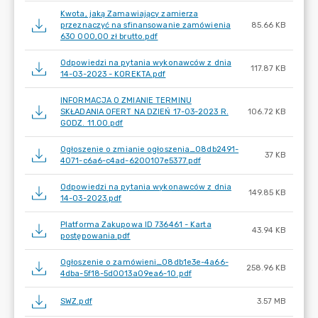
Kwota, jaką Zamawiający zamierza
przeznaczyć na sfinansowanie zamówienia
85.66 KB
630 000,00 zł brutto.pdf
Odpowiedzi na pytania wykonawców z dnia
117.87 KB
14-03-2023 - KOREKTA.pdf
INFORMACJA O ZMIANIE TERMINU
SKŁADANIA OFERT NA DZIEŃ 17-03-2023 R.
106.72 KB
GODZ. 11.00.pdf
Ogłoszenie o zmianie ogłoszenia_08db2491-
37 KB
4071-c6a6-c4ad-6200107e5377.pdf
Odpowiedzi na pytania wykonawców z dnia
149.85 KB
14-03-2023.pdf
Platforma Zakupowa ID 736461 - Karta
43.94 KB
postępowania.pdf
Ogłoszenie o zamówieni_08db1e3e-4a66-
258.96 KB
4dba-5f18-5d0013a09ea6-10.pdf
SWZ.pdf
3.57 MB