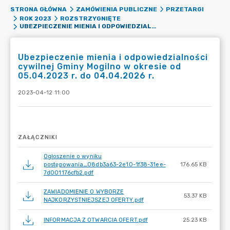
STRONA GŁÓWNA
ZAMÓWIENIA PUBLICZNE
PRZETARGI
ROK 2023
ROZSTRZYGNIĘTE
UBEZPIECZENIE MIENIA I ODPOWIEDZIALNOŚCI CYWILNEJ GMINY MOGILNO W OKRESIE OD 05.04.2023 R. DO 04.04.2026 R.
Ubezpieczenie mienia i odpowiedzialności
cywilnej Gminy Mogilno w okresie od
05.04.2023 r. do 04.04.2026 r.
2023-04-12 11:00
ZAŁĄCZNIKI
Ogłoszenie o wyniku
postępowania_08db3a63-2e10-1f38-31ee-
176.65 KB
7d001176cfb2.pdf
ZAWIADOMIENIE O WYBORZE
53.37 KB
NAJKORZYSTNIEJSZEJ OFERTY.pdf
INFORMACJA Z OTWARCIA OFERT.pdf
25.23 KB