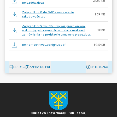
21.87 KB
pojazdów.docx
Załącznik nr 8 do SWZ - zestawienie
1.39 MB
szkodowości.zip
Załącznik nr 9 do SWZ - wykaz pracowników
wykonujących czynności w trakcie realizacji
19 KB
zamówienia na podstawie umowy o pracę.docx
pelnomocnitwo_benignus.pdf
59.19 KB
DRUKUJ
ZAPISZ DO PDF
METRYCZKA
Biuletyn Informacji Publicznej