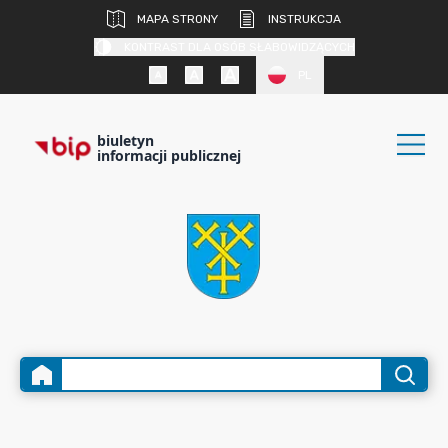
MAPA STRONY
INSTRUKCJA
KONTRAST DLA OSÓB SŁABOWIDZĄCYCH
PL
biuletyn
informacji publicznej