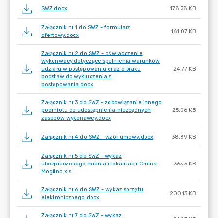
SWZ.docx
178.38 KB
Załącznik nr 1 do SWZ - formularz
161.07 KB
ofertowy.docx
Załącznik nr 2 do SWZ - oświadczenie
wykonwacy dotyczące spełnienia warunków
udziału w postępowaniu oraz o braku
24.77 KB
podstaw do wykluczenia z
postępowania.docx
Załącznik nr 3 do SWZ - zobowiązanie innego
podmiotu do udostępnienia niezbędnych
25.06 KB
zasobów wykonawcy.docx
Załącznik nr 4 do SWZ - wzór umowy.docx
38.89 KB
Załącznik nr 5 do SWZ - wykaz
ubezpieczonego mienia i lokalizacji Gmina
365.5 KB
Mogilno.xls
Załącznik nr 6 do SWZ - wykaz sprzętu
200.13 KB
elektronicznego.docx
Załącznik nr 7 do SWZ - wykaz