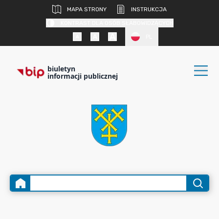
MAPA STRONY
INSTRUKCJA
KONTRAST DLA OSÓB SŁABOWIDZĄCYCH
PL
biuletyn
informacji publicznej