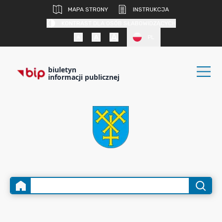
MAPA STRONY
INSTRUKCJA
KONTRAST DLA OSÓB SŁABOWIDZĄCYCH
PL
biuletyn
informacji publicznej